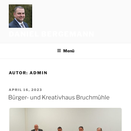
Zum
Inhalt
springen
DANIEL BERGEMANN
Menü
AUTOR:
ADMIN
VERÖFFENTLICHT
APRIL 16, 2023
AM
Bürger- und Kreativhaus Bruchmühle