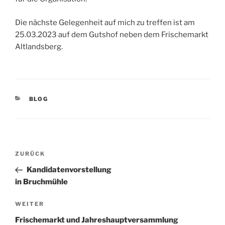
Die nächste Gelegenheit auf mich zu treffen ist am
25.03.2023 auf dem Gutshof neben dem Frischemarkt
Altlandsberg.
KATEGORIEN
BLOG
Beitrags-
Vorheriger
ZURÜCK
Navigation
Beitrag
Kandidatenvorstellung
in Bruchmühle
Nächster
WEITER
Beitrag
Frischemarkt und Jahreshauptversammlung