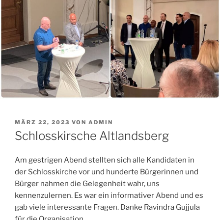
VERÖFFENTLICHT
MÄRZ 22, 2023
VON
ADMIN
AM
Schlosskirsche Altlandsberg
Am gestrigen Abend stellten sich alle Kandidaten in
der Schlosskirche vor und hunderte Bürgerinnen und
Bürger nahmen die Gelegenheit wahr, uns
kennenzulernen. Es war ein informativer Abend und es
gab viele interessante Fragen. Danke Ravindra Gujjula
für die Organisation.