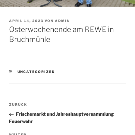
VERÖFFENTLICHT
APRIL 14, 2023
VON
ADMIN
AM
Osterwochenende am REWE in
Bruchmühle
KATEGORIEN
UNCATEGORIZED
Beitrags-
Vorheriger
ZURÜCK
Navigation
Beitrag
Frischemarkt und Jahreshauptversammlung
Feuerwehr
WEITER