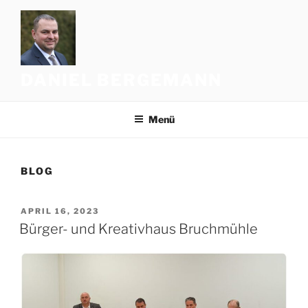
Zum
Inhalt
springen
DANIEL BERGEMANN
Menü
BLOG
VERÖFFENTLICHT
APRIL 16, 2023
AM
Bürger- und Kreativhaus Bruchmühle