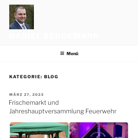
Zum
Inhalt
springen
DANIEL BERGEMANN
Menü
KATEGORIE:
BLOG
VERÖFFENTLICHT
MÄRZ 27, 2023
AM
Frischemarkt und
Jahreshauptversammlung Feuerwehr